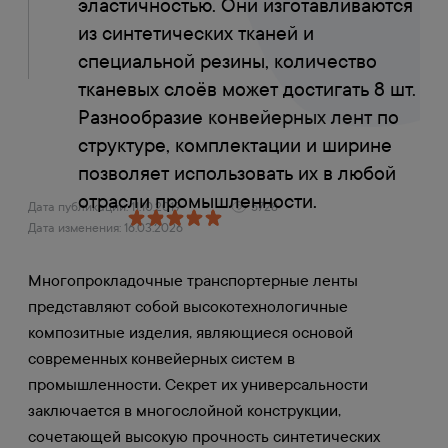
эластичностью. Они изготавливаются
из синтетических тканей и
специальной резины, количество
тканевых слоёв может достигать 8 шт.
Разнообразие
конвейерных лент
по
структуре, комплектации и ширине
позволяет использовать их в любой
отрасли промышленности.
Дата публикации: 11.10.2019
5728
Дата изменения: 16.03.2026
Многопрокладочные транспортерные ленты
представляют собой высокотехнологичные
композитные изделия, являющиеся основой
современных конвейерных систем в
промышленности. Секрет их универсальности
заключается в многослойной конструкции,
сочетающей высокую прочность синтетических