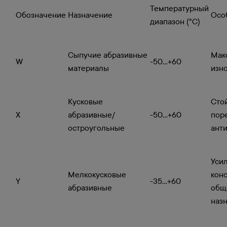
Температурный
Обозначение
Назначение
Осо
диапазон (°C)
Сыпучие абразивные
Мак
W
-50...+60
материалы
изн
Кусковые
Стой
X
абразивные/
-50...+60
пор
остроугольные
ант
Уси
Мелкокусковые
кон
Y
-35...+60
абразивные
общ
наз