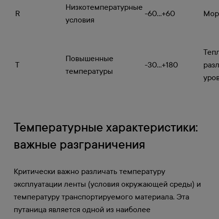
Низкотемпературные
R
-60...+60
Мор
условия
Теп
Повышенные
T
-30...+180
раз
температуры
уро
Температурные характеристики:
важные разграничения
Критически важно различать температуру
эксплуатации ленты (условия окружающей среды) и
температуру транспортируемого материала. Эта
путаница является одной из наиболее