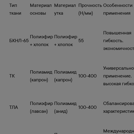
Тип
Материал
Материал
Прочность
Особенности
ткани
основы
утка
(Н/мм)
применения
Повышенная
Полиэфир
Полиэфир
БКНЛ-65
55
гибкость,
+ хлопок
+ хлопок
экономичнос
Универсальн
Полиамид
Полиамид
ТК
100-400
применение,
(капрон)
(капрон)
высокая гибк
Полиэфир
Полиамид
Сбалансиров
ТЛА
100-400
(лавсан)
(анид)
характеристи
Международ