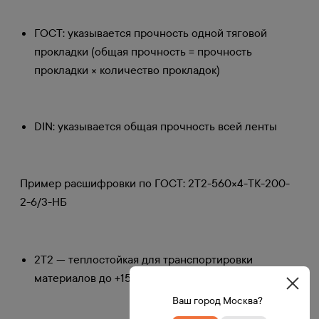
ГОСТ: указывается прочность одной тяговой
прокладки (общая прочность = прочность
прокладки × количество прокладок)
DIN: указывается общая прочность всей ленты
Пример расшифровки по ГОСТ: 2Т2-560×4-ТК-200-
2-6/3-НБ
2Т2 — теплостойкая для транспортировки
материалов до +150°C
Ваш город Москва?