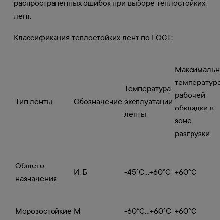
распространенных ошибок при выборе теплостойких
лент.
Классификация теплостойких лент по ГОСТ:
Максимальн
температур
Температура
рабочей
Тип ленты
Обозначение
эксплуатации
обкладки в
ленты
зоне
разгрузки
Общего
И, Б
-45°C...+60°C
+60°C
назначения
Морозостойкие
М
-60°C...+60°C
+60°C