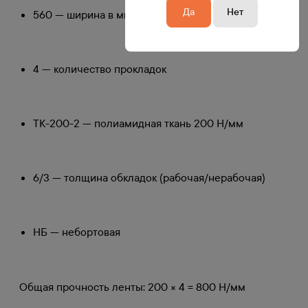
Да
Нет
560 — ширина в мм
4 — количество прокладок
ТК-200-2 — полиамидная ткань 200 Н/мм
6/3 — толщина обкладок (рабочая/нерабочая)
НБ — небортовая
Общая прочность ленты: 200 × 4 = 800 Н/мм