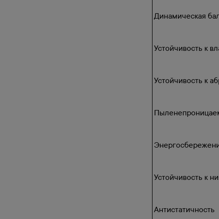
Динамическая ба
Устойчивость к вл
Устойчивость к а
Пыленепроницае
Энергосбережен
Устойчивость к н
Антистатичность