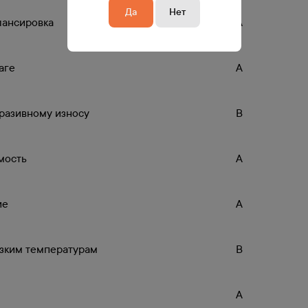
Да
Нет
лансировка
A
аге
A
бразивному износу
B
мость
A
ие
A
изким температурам
B
A