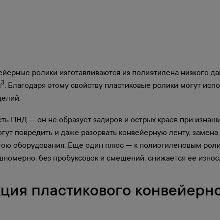
ейерные ролики изготавливаются из полиэтилена низкого да
3
м
. Благодаря этому свойству пластиковые ролики могут исп
делий.
ть ПНД — он не образует задиров и острых краев при изнаш
гут повредить и даже разорвать конвейерную ленту, замен
тою оборудования. Еще один плюс — к полиэтиленовым роли
вномерно, без пробуксовок и смещений, снижается ее износ
ция пластикового конвейерн