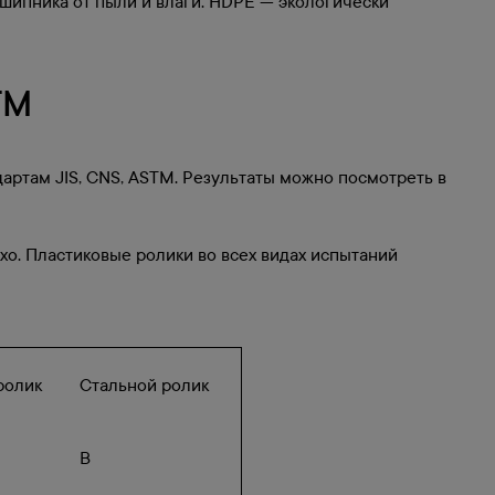
ипника от пыли и влаги. HDPE — экологически
TM
артам JIS, CNS, ASTM. Результаты можно посмотреть в
охо. Пластиковые ролики во всех видах испытаний
ролик
Стальной ролик
B