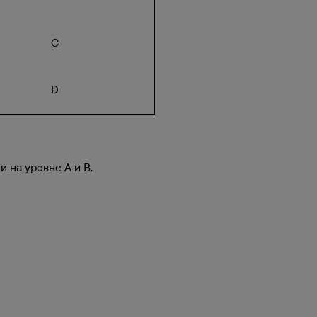
C
D
 на уровне А и В.