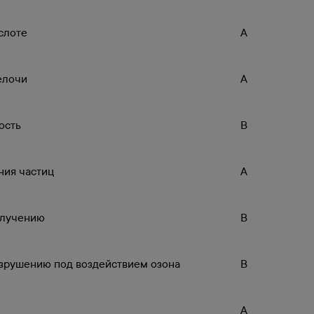
слоте
A
елочи
A
ость
B
ния частиц
A
блучению
B
азрушению под воздействием озона
B
A