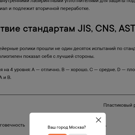
внутренними лабиринтными уплотнителями для защиты подш
иал и подлежит вторичной переработке.
твие стандартам JIS, CNS, AS
йерные ролики прошли не один десяток испытаний по станд
лиэтилен показал себя с лучшей стороны.
я на 4 уровня: А — отлично, В — хорошо, С — средне, D — пл
 и В.
Пластиковый 
говечность
A
Ваш город Москва?