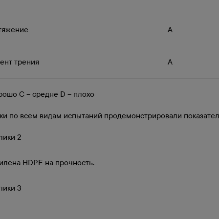
тяжение
A
ент трения
A
орошо С – средне D – плохо
и по всем видам испытаний продемонстрировали показатели
илена HDPE на прочность.