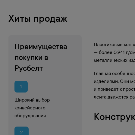
Хиты продаж
Пластиковые конв
Преимущества
— более 0,941 г/с
покупки в
металлических из
Русбелт
Главная особеннос
изделиями. Они мо
1
и приведет к прос
лента движется ра
Широкий выбор
конвейерного
Конструк
оборудования
2