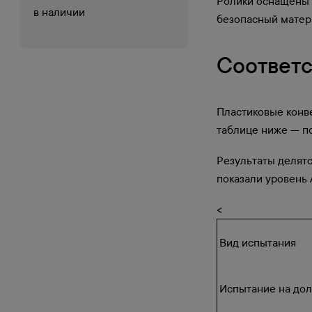
Ролики оснащены 
в наличии
безопасный матер
Соответс
Пластиковые конве
таблице ниже — по
Результаты делятс
показали уровень А
<
Вид испытания
Испытание на дол