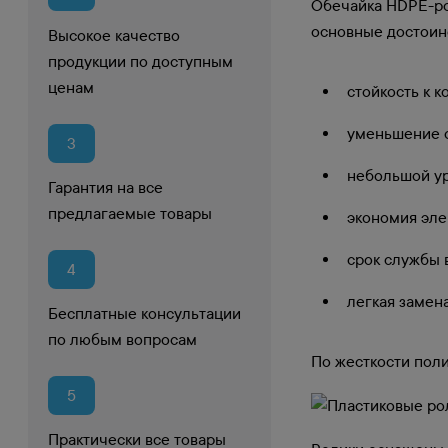
Обечайка HDPE-рол
основные достоин
Высокое качество
продукции по доступным
ценам
стойкость к к
уменьшение 
3
небольшой ур
Гарантия на все
предлагаемые товары
экономия эле
срок службы в
4
легкая замен
Бесплатные консультации
по любым вопросам
По жесткости поли
5
Практически все товары