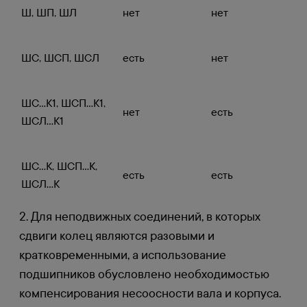
Ш, ШП, ШЛ
нет
нет
ШС, ШСП, ШСЛ
есть
нет
ШС...К1, ШСП...К1,
нет
есть
ШСЛ...К1
ШС...К, ШСП...К,
есть
есть
ШСЛ...К
2. Для неподвижных соединений, в которых
сдвиги колец являются разовыми и
кратковременными, а использование
подшипников обусловлено необходимостью
компенсирования несоосности вала и корпуса.