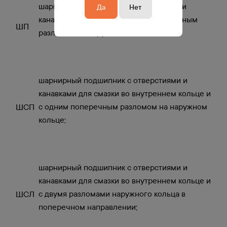
шарнирный подшипник без отверстий и
Да
Нет
канавок для смазки и с одним поперечным
ШП
разломом на наружном кольце;
шарнирный подшипник с отверстиями и
канавками для смазки во внутреннем кольце и
с одним поперечным разломом на наружном
ШСП
кольце;
шарнирный подшипник с отверстиями и
канавками для смазки во внутреннем кольце и
с двумя разломами наружного кольца в
ШСЛ
поперечном направлении;