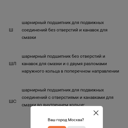
шарнирный подшипник для подвижных
Ш
соединений без отверстий и канавок для
смазки
шарнирный подшипник без отверстий и
ШЛ
канавок для смазки и с двумя разломами
наружного кольца в поперечном направлении
шарнирный подшипник для подвижных
соединений с отверстиями и канавками для
ШС
смазки во внутреннем кольце;
Ваш город Москва?