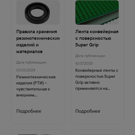
Правила хранения
Лента конвейерная
резинотехнических
с поверхностью
изделий и
Super Grip
материалов
Дата публикации:
Дата публикации:
10.07.2025
Конвейерные ленты с
03.03.2024
поверхностью Super
Резинотехнические
Grip активно
изделия (РТИ) –
применяются на
чувствительная к
многих
внешним
отечественных и
воздействиям
зарубежных
продукция,
Подробнее
Подробнее
предприятиях, что
длительное хранение
обусловлено их
которой требует
высоким качеством...
создания
специальных