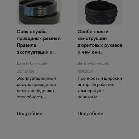
условий. Контакт с
агр...
Срок службы
Особенности
приводных ремней.
конструкции
Правила
дюритовых рукавов
эксплуатации и
и чем они
обслуживания
отличаются от
Дата публикации:
Дата публикации:
напорных шлангов
02.11.2024
18.11.2024
Эксплуатационный
Прочность и широкий
ресурс приводного
интервал рабочих
ремня определяет
температур –
способность
основные
обеспечивать
приоритеты
механизм
дюритовых рукавов,
Подробнее
Подробнее
необходимым для
что делает их
узла натяжением до
рукавами для
наступления
спецтехники, приме...
очередного ТО...