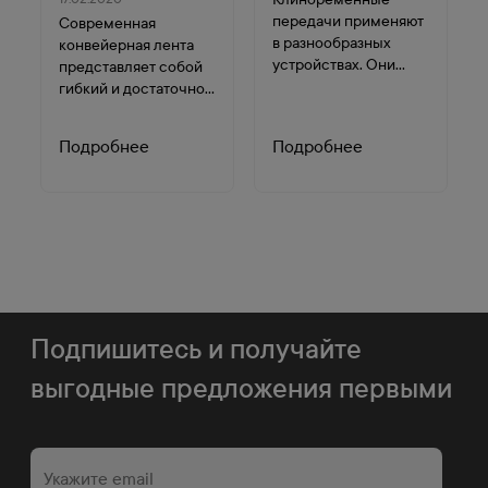
передачи применяют
Современная
в разнообразных
конвейерная лента
устройствах. Они
представляет собой
передают крутящий
гибкий и достаточно
момент от ведущего
прочный каркас, в
вала к ведомому за
основу которого
Подробнее
Подробнее
счёт трения боковых
входит ткань и два
поверхностей....
резиновых слоя.
Материал
изготовления ленты
может быть
синтетиче...
Подпишитесь и получайте
выгодные предложения первыми