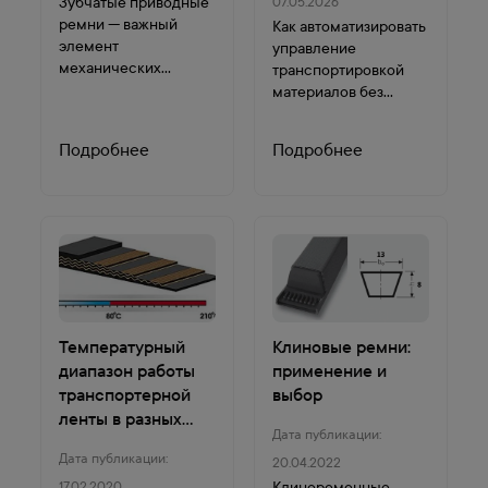
Зубчатые приводные
07.05.2026
ремни — важный
Как автоматизировать
элемент
управление
механических
транспортировкой
передач,
материалов без
обеспечивающий
постоянного участия
синхронную работу
оператора?
Подробнее
Подробнее
валов и точную
Рассмотрим
передачу крутящего
современные
момента. Благодаря
решения...
своей конструкции
они минимизируют
проск...
Температурный
Клиновые ремни:
диапазон работы
применение и
транспортерной
выбор
ленты в разных
Дата публикации:
условиях
Дата публикации:
20.04.2022
Клиноременные
17.02.2020