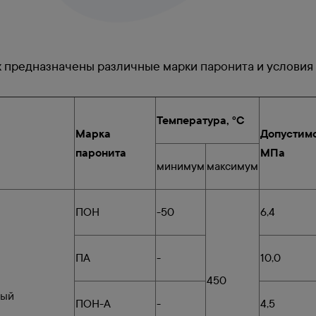
х предназначены различные марки
паронита
и условия
Температура, °С
Марка
Допустимо
паронита
МПа
минимум
максимум
ПОН
-50
6,4
ПА
-
10,0
450
тый
ПОН-А
-
4,5