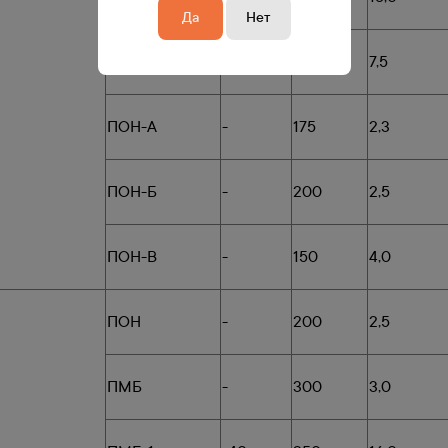
Да
Нет
ПА
-
400
7,5
ПОН-А
-
175
2,3
ПОН-Б
-
200
2,5
ПОН-В
-
150
4,0
ПОН
-
200
2,5
ПМБ
-
300
3,0