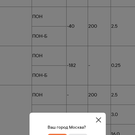
ПОН
-40
200
2,5
ПОН-Б
ПОН
-182
-
0,25
ПОН-Б
ПОН
-
200
2,5
ПМБ
-
300
3,0
Ваш город Москва?
ПМБ-1
-40
250
16,0