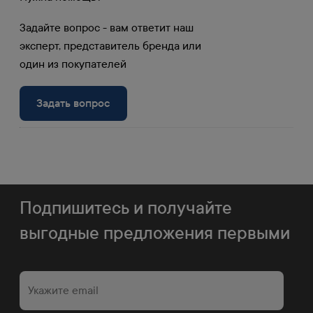
условиях.
Задайте вопрос - вам ответит наш
Получите доступ к личному кабинету и
эксперт, представитель бренда или
узнайте вашу скидку.
один из покупателей
Войти в личный
Задать вопрос
Регистрация
кабинет
Подпишитесь и получайте
выгодные предложения первыми
60 пунктов выдачи в
РФ и Беларуси