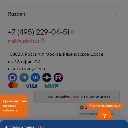
До терминала в Москве доставка
бесплатная.
Rusbelt
+7 (495) 229-04-51
mail@rusbelt.ru
108823, Россия, г. Москва, Рязановское шоссе,
вл. 12, офис 217
Пн-Пт, с 09.00 до 17.00
Мы на сайте
ЗА
ЧЕСТНЫЙБИЗНЕС
Преимущества
личного
У вас есть вопросы?
кабинета
?
©2006 — 2026 «Rusbelt» Все права защищены
Используем файлы
cookie
.