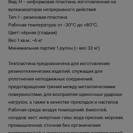
Вид: Н – неформовая пластина, изготовленная на
вулканизаторах непрерывного действия
Тип: I - резиновая пластина
Рабочая температура: от -30°С до +80°С.
Цвет: чёрная (гладкая)
Вес 1 кв.м.: ~6 кг
Минимальная партия: 1 рулон (~ вес 32 кг)
Техпластина предназначена для изготовления
резинотехнических изделий, служащих для
уплотнения неподвижных соединений,
предотвращения трения между металлическими
поверхностями, для восприятия одиночных ударных
нагрузок, а также в качестве прокладок и настилов
Рабочая среда: воздух помещений, ёмкостей,
сосудов; азот; инертные газы; вода пресная, морская,
промышленная, сточная без органических
растворителей и смазочных веществ; раствор солей