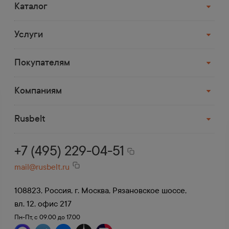
расположен до 70 км от МКАД.
Каталог
Услуги
Доставка транспортной
компанией
Покупателям
Деловые Линии, СДЭК, ПЭК, Возовоз,
Байкал и др.
Компаниям
До терминала в Москве доставка
бесплатная.
Rusbelt
+7 (495) 229-04-51
mail@rusbelt.ru
108823, Россия, г. Москва, Рязановское шоссе,
вл. 12, офис 217
Пн-Пт, с 09.00 до 17.00