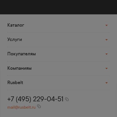
руб.
Заказы свыше 100000 руб. бесплатно
доставляем в населенный пункт, который
расположен до 70 км от МКАД.
Каталог
Услуги
Доставка транспортной
компанией
Покупателям
Деловые Линии, СДЭК, ПЭК, Возовоз,
Байкал и др.
Компаниям
До терминала в Москве доставка
бесплатная.
Rusbelt
+7 (495) 229-04-51
mail@rusbelt.ru