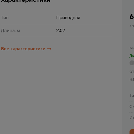
Тип
Приводная
оп
Длина, м
2.52
Все характеристики
Ми
До
от
н
Т
Ск
Ит