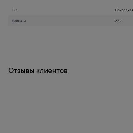
Тип
Приводна
Длина, м
2.52
Отзывы клиентов
Оплата
1
Банковской картой на сайте
Оплата по счету
2
Счет формируется при оформлении заказа на сайте
Наличными