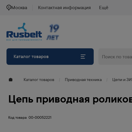
Москва
Контактная информация
Ещё
19
19
ЛЕТ
ЛЕТ
Каталог товаров
Каталог товаров
Приводная техника
Цепи и З
Цепь приводная роликовая
Код товара
00-00052221