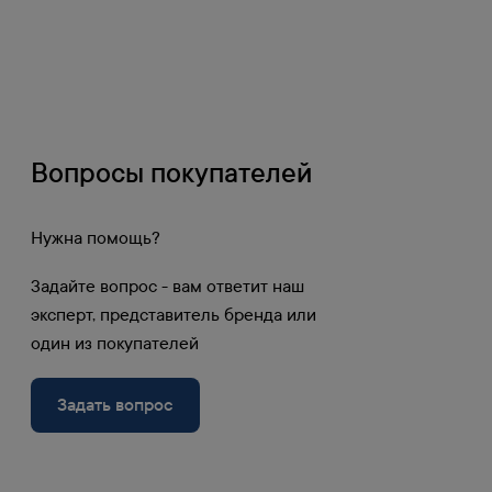
3
Действительно в Москве при самовывозе
Накопительные и дополнительные скидки от объема 
приобретать продукцию на самых выгодных условиях.
Получите доступ к личному кабинету и узнайте вашу с
Вопросы покупателей
Войти в личный кабинет
Регистрация
Нужна помощь?
Задайте вопрос - вам ответит наш
эксперт, представитель бренда или
один из покупателей
Задать вопрос
60 пунктов выдачи в РФ 