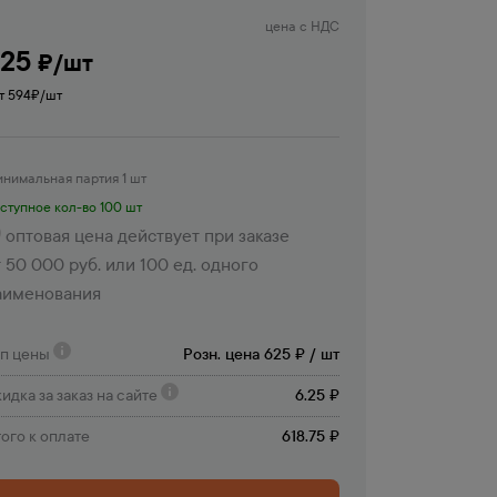
цена с НДС
625
₽/шт
т 594
₽/шт
нимальная партия 1 шт
ступное кол-во 100 шт
оптовая цена действует при заказе
 50 000 руб. или 100 ед. одного
аименования
ип цены
Розн. цена 625 ₽ / шт
идка за заказ на сайте
6.25 ₽
ого к оплате
618.75 ₽