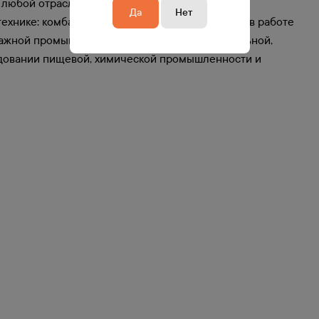
любой отрасли: от велосипеда до сложных
Да
Нет
ехнике: комбайнах и уборочной, они участвуют в работе
ажной промышленности. Требуются в строительной,
удовании пищевой, химической промышленности и