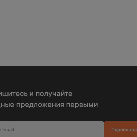
и Беларуси
аказе от 100 тыс. руб.
шитесь и получайте
ем в населенный пункт, который расположен до 70 км от МКАД.
дные предложения первыми
омпанией
Подписать