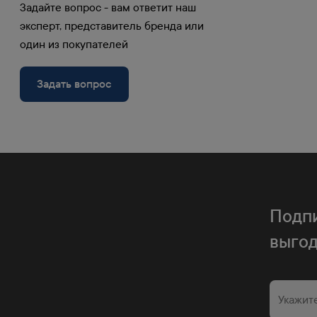
Задайте вопрос - вам ответит наш
эксперт, представитель бренда или
один из покупателей
Задать вопрос
60 пунктов выдачи в РФ 
Доставим бесплатно заказ от 100000 руб.
в любой наш пункт выдачи.
Бесплатная доставка при з
Подпи
Заказы свыше 100000 руб. бесплатно доставля
выго
Доставка транспортной к