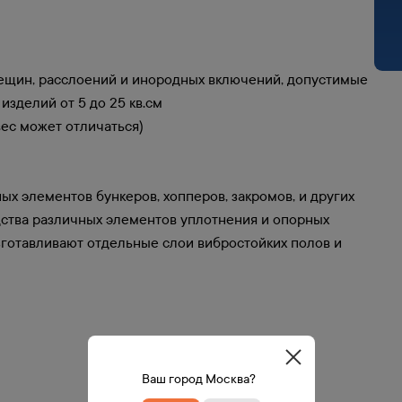
рещин, расслоений и инородных включений, допустимые
зделий от 5 до 25 кв.см
 вес может отличаться)
х элементов бункеров, хопперов, закромов, и других
одства различных элементов уплотнения и опорных
изготавливают отдельные слои вибростойких полов и
Ваш город Москва?