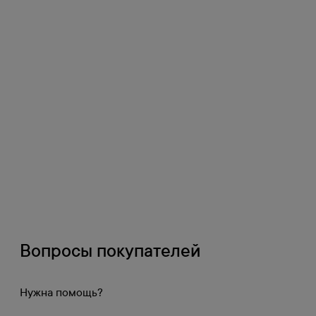
Оплата
1
Банковской картой на сайте
Оплата по счету
2
Счет формируется при оформлении заказа на сайте
Наличными
3
Действительно в Москве при самовывозе
Накопительные и дополнительные скидки от объема 
приобретать продукцию на самых выгодных условиях.
Получите доступ к личному кабинету и узнайте вашу с
Вопросы покупателей
Войти в личный кабинет
Регистрация
Нужна помощь?