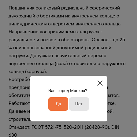
Подшипник роликовый радиальный сферический
двухрядный с бортиками на внутреннем кольце с
цилиндрическим отверстием внутреннего кольца.
Направление воспринимаемых нагрузок -
радиальное и осевое в обе стороны. Осевое - до 25
% неиспользованной допустимой радиальной
нагрузки. Допускает значительный перекос
внутреннего кольца (вала) относительно наружного
кольца (корпуса).
Востребованы в агрегатах промышленных
предприятий. Применяются в оборудовании
Ваш город Москва?
обогатительных и металлургических комбинатов.
Работают в нефтедобыче и нефтепереработке.
Да
Нет
Данные изделия можно встретить в дорожной,
строительной и спецтехнике.
Стандарт: ГОСТ 5721-75, 520-2011 (28428-90), DIN
630