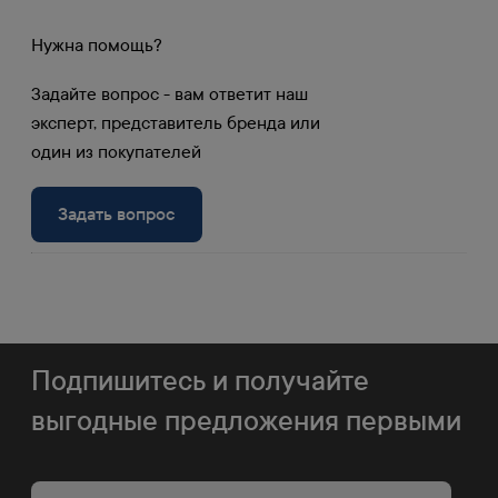
от объема позволяют клиентам
приобретать продукцию на самых выгодных
Нужна помощь?
условиях.
Задайте вопрос - вам ответит наш
Получите доступ к личному кабинету и
эксперт, представитель бренда или
узнайте вашу скидку.
один из покупателей
Войти в личный
Задать вопрос
Регистрация
кабинет
Подпишитесь и получайте
выгодные предложения первыми
60 пунктов выдачи в