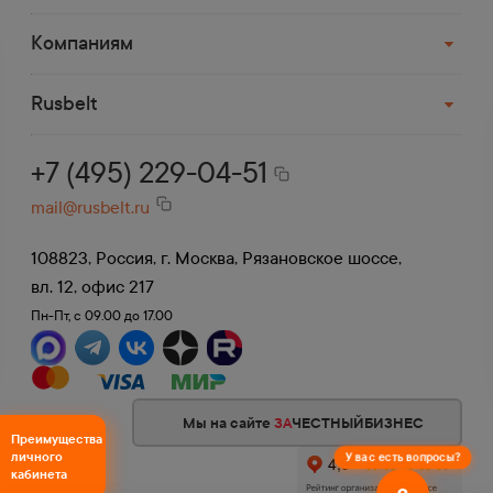
Деловые Линии, СДЭК, ПЭК, Возовоз,
Байкал и др.
Компаниям
До терминала в Москве доставка
бесплатная.
Rusbelt
+7 (495) 229-04-51
mail@rusbelt.ru
108823, Россия, г. Москва, Рязановское шоссе,
вл. 12, офис 217
Пн-Пт, с 09.00 до 17.00
Мы на сайте
ЗА
ЧЕСТНЫЙБИЗНЕС
Преимущества
личного
У вас есть вопросы?
кабинета