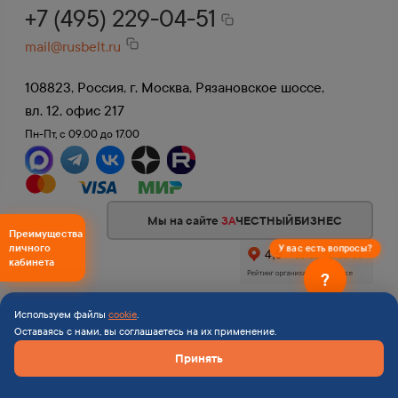
+7 (495) 229-04-51
mail@rusbelt.ru
108823, Россия, г. Москва, Рязановское шоссе,
вл. 12, офис 217
Пн-Пт, с 09.00 до 17.00
Мы на сайте
ЗА
ЧЕСТНЫЙБИЗНЕС
Преимущества
личного
У вас есть вопросы?
кабинета
?
©2006 — 2026 «Rusbelt» Все права защищены
Используем файлы
cookie
.
Оставаясь с нами, вы соглашаетесь на их применение.
Карта сайта
Принять
Политика конфиденциальности