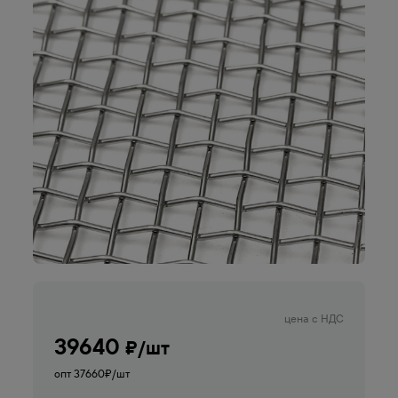
цена с НДС
39640
₽/шт
опт 37660
₽/шт