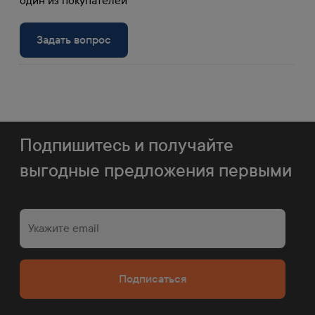
один из покупателей
Войти в личный
Задать вопрос
Регистрация
кабинет
Подпишитесь и получайте
выгодные предложения первыми
60 пунктов выдачи в
РФ и Беларуси
Доставим бесплатно заказ от 100000 руб.
в любой наш пункт выдачи.
Подписаться
Посмотреть на карте