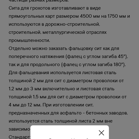
Сита для грохотов изготавливают в виде
прямоугольных карт размером 4500 мм на 1750 мм и
используются в дорожно-строительной,
строительной, металлургической отраслях
промышленности.
Отдельно можно заказать фальцовку сит как для
поперечного натяжения (фалец с углом загиба 45°),
так и для продольного (фалец с углом загиба 180°).
Для фальцевания используется листовая сталь
толщиной 2 мм для сит с диаметром проволоки от
1,2 мм до 3 мм включительно и листовая сталь
толщиной 1,5 мм для сит с диаметром проволоки от
4 мм до 12 мм. При изготовлении сит,
предназначенных для асфальто - бетонных заводов,
используется сталь толщиной листа 2 мм вне
зависимости от диаметра проволоки.
Стандарт: