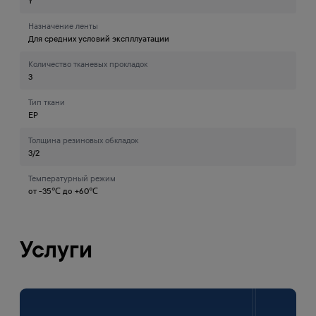
Y
Назначение ленты
Для средних условий экспллуатации
Количество тканевых прокладок
3
Тип ткани
EP
Толщина резиновых обкладок
3/2
Температурный режим
от -35℃ до +60℃
Услуги