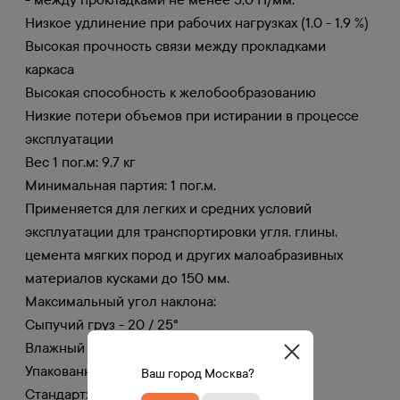
Низкое удлинение при рабочих нагрузках (1,0 - 1,9 %)
Высокая прочность связи между прокладками
каркаса
Высокая способность к желобообразованию
Низкие потери объемов при истирании в процессе
эксплуатации
Вес 1 пог.м: 9,7 кг
Минимальная партия: 1 пог.м.
Применяется для легких и средних условий
эксплуатации для транспортировки угля, глины,
цемента мягких пород и других малоабразивных
материалов кусками до 150 мм.
Максимальный угол наклона:
Сыпучий груз - 20 / 25°
Влажный груз - 30°
Упакованный груз - 30 / 35°
Ваш город Москва?
Стандарт: DIN 22102