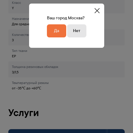
Класс
Y
Ваш город Москва?
Назначение ленты
Для средних условий экспллуатации
Да
Нет
Количество тканевых прокладок
3
Тип ткани
EP
Толщина резиновых обкладок
3/1,5
Температурный режим
от -35℃ до +60℃
Услуги