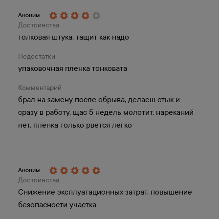
Войти в личный
Регистрация
Аноним
кабинет
Достоинства
толковая штука, тащит как надо
Недостатки
упаковочная пленка тонковата
Комментарий
брал на замену после обрыва, делаеш стык и
сразу в работу. щас 5 недель молотит, нареканий
нет. пленка только рвется легко
60 пунктов выдачи в
РФ и Беларуси
Доставим бесплатно заказ от 100000 руб.
в любой наш пункт выдачи.
Аноним
Достоинства
Посмотреть на карте
Снижение эксплуатационных затрат, повышение
безопасности участка