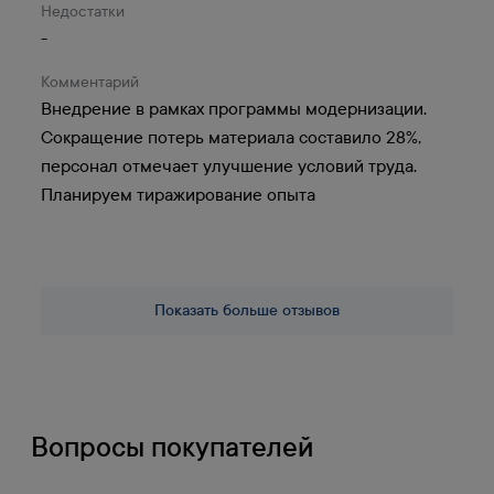
Бесплатная доставка
Недостатки
при заказе от 100 тыс.
-
руб.
Комментарий
Заказы свыше 100000 руб. бесплатно
Внедрение в рамках программы модернизации.
доставляем в населенный пункт, который
Сокращение потерь материала составило 28%,
расположен до 70 км от МКАД.
персонал отмечает улучшение условий труда.
Планируем тиражирование опыта
Доставка транспортной
компанией
Деловые Линии, СДЭК, ПЭК, Возовоз,
Показать больше отзывов
Байкал и др.
До терминала в Москве доставка
бесплатная.
Вопросы покупателей