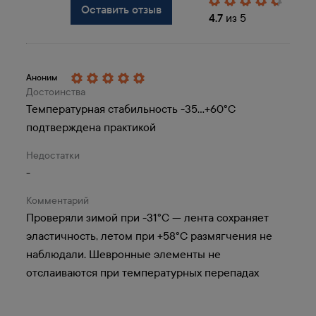
Оплата
Оставить отзыв
4.7
из 5
1
Банковской картой на сайте
Оплата по счету
Аноним
2
Счет формируется при оформлении заказа
Достоинства
на сайте
Температурная стабильность -35...+60°C
Наличными
подтверждена практикой
3
Действительно в Москве при самовывозе
Недостатки
-
Накопительные и дополнительные скидки
от объема позволяют клиентам
Комментарий
Проверяли зимой при -31°C — лента сохраняет
приобретать продукцию на самых выгодных
эластичность, летом при +58°C размягчения не
условиях.
наблюдали. Шевронные элементы не
Получите доступ к личному кабинету и
отслаиваются при температурных перепадах
узнайте вашу скидку.