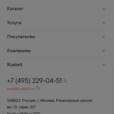
доставляем в населенный пункт, который
расположен до 70 км от МКАД.
Каталог
Услуги
Доставка транспортной
компанией
Покупателям
Деловые Линии, СДЭК, ПЭК, Возовоз,
Байкал и др.
Компаниям
До терминала в Москве доставка
бесплатная.
Rusbelt
+7 (495) 229-04-51
mail@rusbelt.ru
108823, Россия, г. Москва, Рязановское шоссе,
вл. 12, офис 217
Пн-Пт, с 09.00 до 17.00