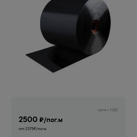
цена с НДС
2500
₽/пог.м
опт 2375
₽/пог.м