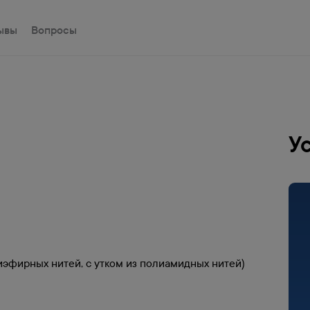
ывы
Вопросы
У
лиэфирных нитей, с утком из полиамидных нитей)