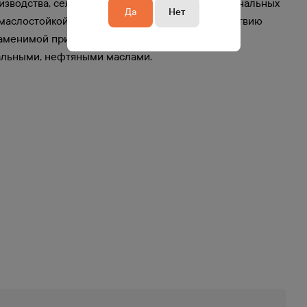
водства, сельского хозяйства, в работе коммунальных
Да
Нет
и маслостойкой транспортерной ленты к воздействию
аменимой при транспортировке грузов, которые
альными, нефтяными маслами.