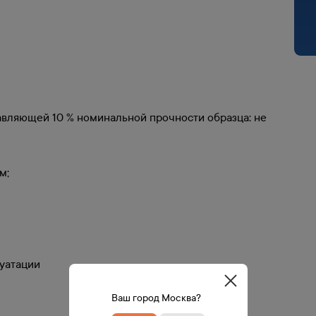
авляющей 10 % номинальной прочности образца: не
м;
луатации
Ваш город Москва?