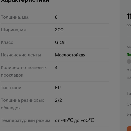
1
Толщина, мм.
8
оп
Ширина, мм.
300
Класс
G Oil
Ми
Назначение ленты
Маслостойкая
До
Количество тканевых
4
от
прокладок
н
Тип ткани
EP
Т
Толщина резиновых
2/2
Ск
обкладок
Ит
Температурный режим
от -45℃ до +60℃