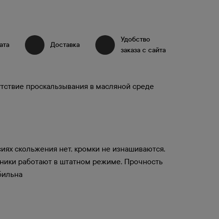
Удобство
ата
5
Доставка
5
заказа с сайта
утствие проскальзывания в масляной среде
сиях скольжения нет, кромки не изнашиваются.
ники работают в штатном режиме. Прочность
бильна