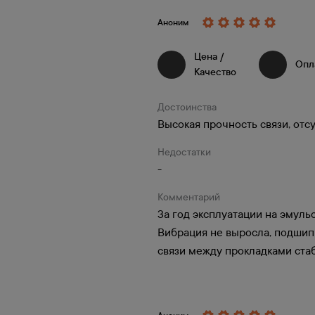
Аноним
Цена /
5
5
Опл
Качество
Достоинства
Высокая прочность связи, отс
позволяют клиентам
Недостатки
-
кидку.
Комментарий
За год эксплуатации на эмуль
Вибрация не выросла, подшип
связи между прокладками ста