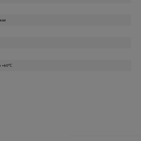
кая
о +60℃