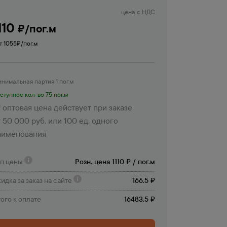
цена с НДС
110
₽/пог.м
т 1055
₽/пог.м
нимальная партия 1 пог.м
ступное кол-во 75 пог.м
оптовая цена действует при заказе
 50 000 руб. или 100 ед. одного
аименования
ип цены
Розн. цена 1110 ₽ / пог.м
идка за заказ на сайте
166.5 ₽
ого к оплате
16483.5 ₽