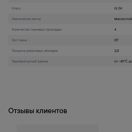
Класс
G Oil
Назначение ленты
Маслостой
Количество тканевых прокладок
4
Тип ткани
EP
Толщина резиновых обкладок
2/2
Температурный режим
от -45℃ д
Отзывы клиентов
Оплата