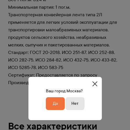
Минимальная партия: 1 пог.м.
Транспортерная конвейерная лента типа 2Л
применяется для легких условий эксплуатации для
транспортировки малоабразивных материалов,
продуктов сельского хозяйства, неабразивных
мелких, сыпучих и пакетированных материалов.
Стандарт: ГОСТ 20-2018, ИСО 251-87, ИСО 252-88,
ИСО 282-75, ИСО 284-82, ИСО 432-75, ИСО 433-82,
ИCO 5285-78, ИСО 583-75
Сертификат: Предоставляется по запросу
Произведено в Китае
Ваш город Москва?
Да
Нет
Все характеристики