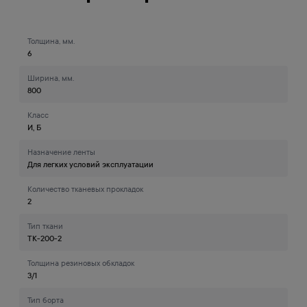
Толщина, мм.
6
Ширина, мм.
800
Класс
И, Б
Назначение ленты
Для легких условий эксплуатации
Количество тканевых прокладок
2
Тип ткани
ТК-200-2
Толщина резиновых обкладок
3/1
Тип борта