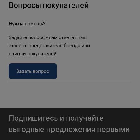
Вопросы покупателей
Накопительные и дополнительные скидки
от объема позволяют клиентам
приобретать продукцию на самых выгодных
Нужна помощь?
условиях.
Задайте вопрос - вам ответит наш
Получите доступ к личному кабинету и
эксперт, представитель бренда или
узнайте вашу скидку.
один из покупателей
Войти в личный
Задать вопрос
Регистрация
кабинет
Подпишитесь и получайте
выгодные предложения первыми