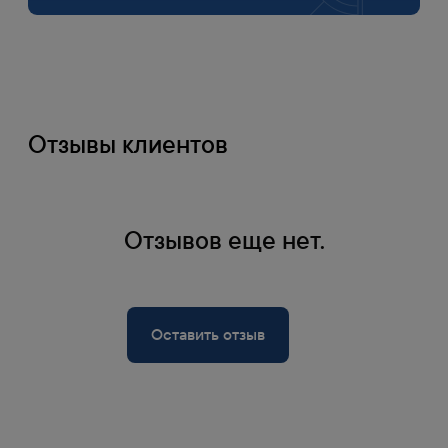
Отзывы клиентов
Оплата
Отзывов еще нет.
1
Банковской картой на сайте
Оплата по счету
Оставить отзыв
2
Счет формируется при оформлении заказа
на сайте
Наличными
3
Действительно в Москве при самовывозе