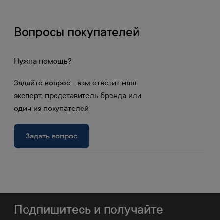
3
Действительно в Москве при самовывозе
Вопросы покупателей
Накопительные и дополнительные скидки
от объема позволяют клиентам
приобретать продукцию на самых выгодных
Нужна помощь?
условиях.
Задайте вопрос - вам ответит наш
Получите доступ к личному кабинету и
эксперт, представитель бренда или
узнайте вашу скидку.
один из покупателей
Войти в личный
Задать вопрос
Регистрация
кабинет
Подпишитесь и получайте