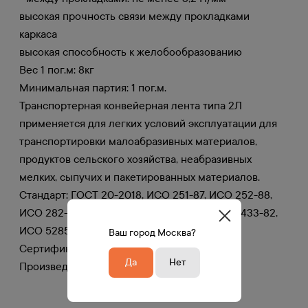
высокая прочность связи между прокладками
каркаса
высокая способность к желобообразованию
Вес 1 пог.м: 8кг
Минимальная партия: 1 пог.м.
Транспортерная конвейерная лента типа 2Л
применяется для легких условий эксплуатации для
транспортировки малоабразивных материалов,
продуктов сельского хозяйства, неабразивных
мелких, сыпучих и пакетированных материалов.
Стандарт: ГОСТ 20-2018, ИСО 251-87, ИСО 252-88,
ИСО 282-75, ИСО 284-82, ИСО 432-75, ИСО 433-82,
ИCO 5285-78, ИСО 583-75
Ваш город Москва?
Сертификат: Предоставляется по запросу
Да
Нет
Произведено в Китае