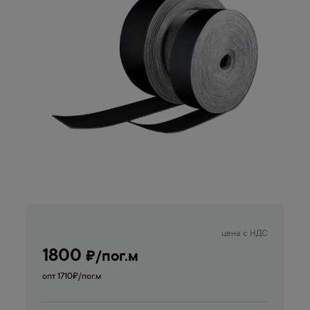
цена с НДС
1800
₽/пог.м
опт 1710
₽/пог.м