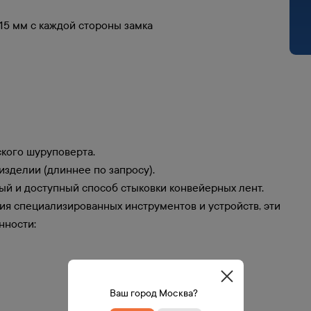
 15 мм с каждой стороны замка
кого шуруповерта.
изделии (длиннее по запросу).
й и доступный способ стыковки конвейерных лент.
я специализированных инструментов и устройств, эти
нности:
Ваш город Москва?