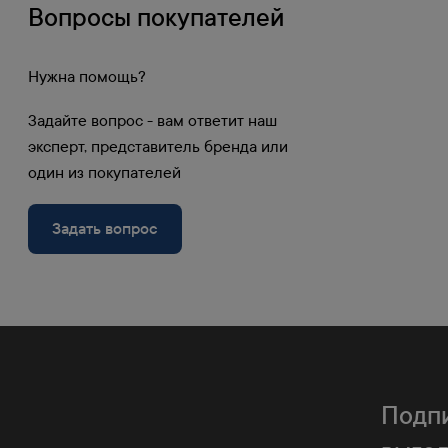
Вопросы покупателей
Войти в личный кабинет
Регистрация
Нужна помощь?
Задайте вопрос - вам ответит наш
эксперт, представитель бренда или
один из покупателей
Задать вопрос
60 пунктов выдачи в РФ 
Доставим бесплатно заказ от 100000 руб.
в любой наш пункт выдачи.
Бесплатная доставка при з
Подпи
Заказы свыше 100000 руб. бесплатно доставля