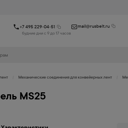
mail@rusbelt.ru
+7 495 229-04-51
будние дни с 9 до 17 часов
лент
Механические соединения для конвейерных лент
Ме
ель MS25
Характеристики