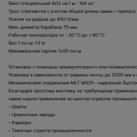
Винт специальный 4х12 на 1 м - 164 шт
Трос: отрезается с учетом общей длины замка + припуск
Усилие на разрыв: до 450 Н/мм
Мин. диаметр барабана: 75 мм.
Рабочая температура: от - 20 °C до + 80 °C
Вес 1 пог.м: 1,9 кг
Минимальная партия: 0,05 пог.м
Установка: с помощью аккумуляторного или пневматичес
Упаковка: в зависимости от ширины ленты, до 2000 мм в 
Механические соединения MLT MS25 - надежный, быстры
Благодаря простому монтажу, не требующему применени
замки нашли применение во многих отраслях промышле
• Шахты
• Цементные заводы
• Карьеры
• Тяжелые отрасти промышленности