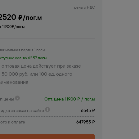
цена с НДС
2520
₽/пог.м
т 11900
₽/пог.м
нимальная партия 1 пог.м
ступное кол-во 62.57 пог.м
оптовая цена действует при заказе
 50 000 руб. или 100 ед. одного
аименования
ип цены
Опт. цена 11900 ₽ / пог.м
идка за заказ на сайте
6545 ₽
ого к оплате
647955 ₽