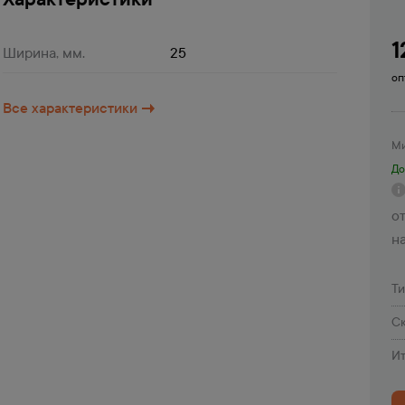
1
Ширина, мм.
25
оп
Все характеристики
Ми
До
от
н
Т
Ск
Ит