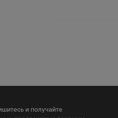
и Беларуси
аказе от 100 тыс. руб.
шитесь и получайте
ем в населенный пункт, который расположен до 70 км от МКАД.