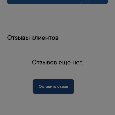
Отзывы клиентов
Оплата
Отзывов еще нет.
1
Банковской картой на сайте
Оплата по счету
Оставить отзыв
2
Счет формируется при оформлении заказа
на сайте
Наличными
3
Действительно в Москве при самовывозе