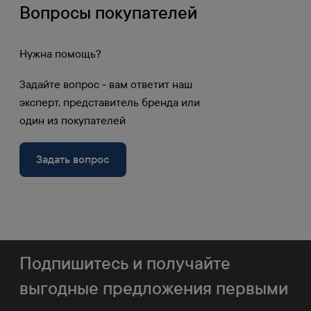
Вопросы покупателей
Накопительные и дополнительные скидки
от объема позволяют клиентам
приобретать продукцию на самых выгодных
Нужна помощь?
условиях.
Задайте вопрос - вам ответит наш
Получите доступ к личному кабинету и
эксперт, представитель бренда или
узнайте вашу скидку.
один из покупателей
Войти в личный
Задать вопрос
Регистрация
кабинет
Подпишитесь и получайте
выгодные предложения первыми