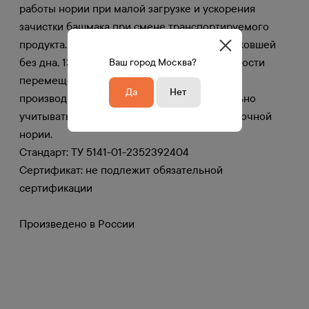
работы нории при малой загрузке и ускорения
зачистки башмака при смене транспортируемого
продукта. Рекомендуется устанавливать 12 ковшей
без дна, 13-й с дном. Для обеспечения скорости
Ваш город Москва?
перемещения сырья и повышения
Да
Нет
производительности необходимо обязательно
учитывать мощность мотор-редуктора ленточной
нории.
Стандарт: ТУ 5141-01-2352392404
Сертификат: не подлежит обязательной
сертификации
Произведено в России